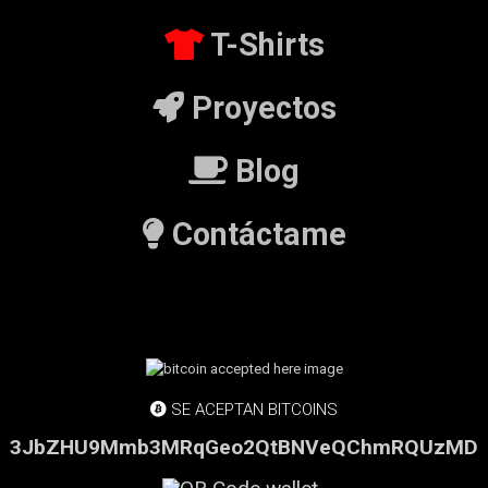
T-Shirts
Proyectos
Blog
Contáctame
SE ACEPTAN BITCOINS
3JbZHU9Mmb3MRqGeo2QtBNVeQChmRQUzMD